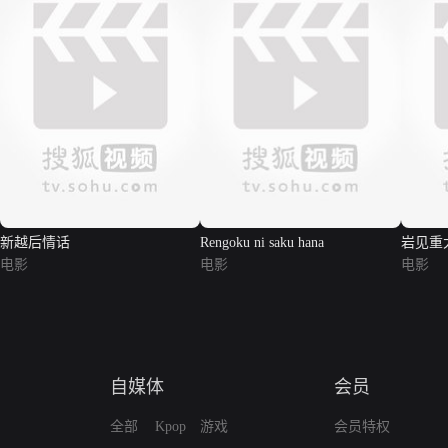
新越后情话
Rengoku ni saku hana
岩见重
电影
电影
电影
自媒体
会员
全部
Kpop
游戏
会员特权