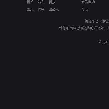
科普
汽车
科技
会员剧场
国风
搞笑
出品人
帮助
搜狐影音
-
搜狐
请仔细阅读
搜狐视频隐私政策
、
Copyri