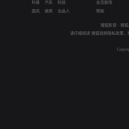
科普
汽车
科技
会员剧场
国风
搞笑
出品人
帮助
搜狐影音
-
搜狐
请仔细阅读
搜狐视频隐私政策
、
Copyri