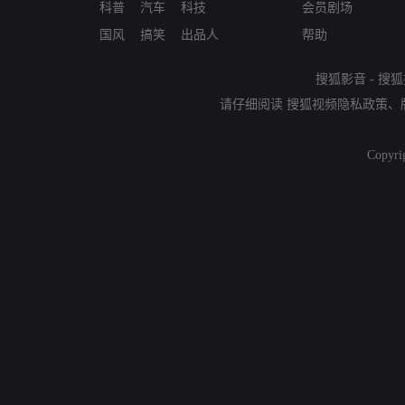
科普
汽车
科技
会员剧场
国风
搞笑
出品人
帮助
搜狐影音
-
搜狐
请仔细阅读
搜狐视频隐私政策
、
Copyri