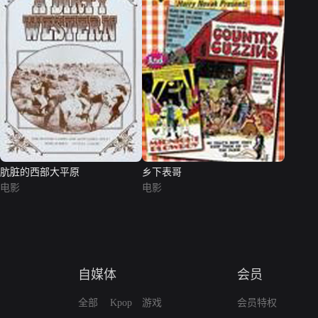
肮脏的西部大平原
乡下表哥
电影
电影
自媒体
会员
全部
Kpop
游戏
会员特权