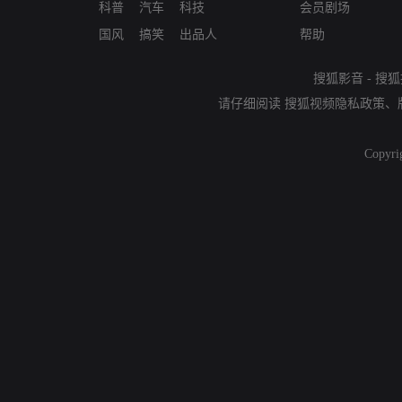
科普
汽车
科技
会员剧场
国风
搞笑
出品人
帮助
搜狐影音
-
搜狐
请仔细阅读
搜狐视频隐私政策
、
Copyri