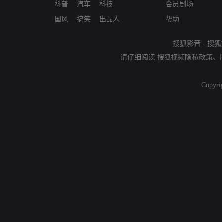
科普
汽车
科技
会员剧场
国风
搞笑
出品人
帮助
搜狐影音
-
搜狐
请仔细阅读
搜狐视频隐私政策
、
Copyri