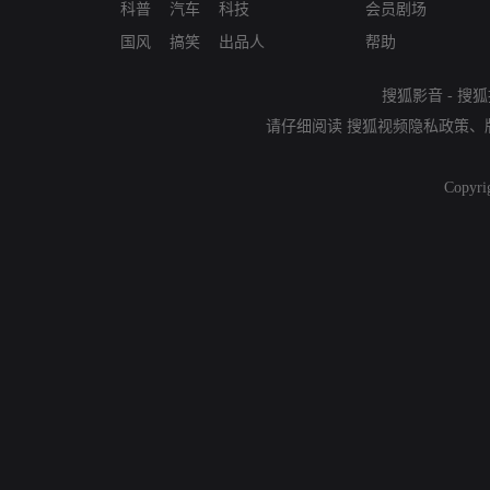
科普
汽车
科技
会员剧场
国风
搞笑
出品人
帮助
搜狐影音
-
搜狐
请仔细阅读
搜狐视频隐私政策
、
Copyri