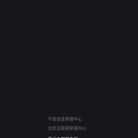
网络暴力有害信息举报
不良信息举报中心
12318 文化市场举报
北京互联网举报中心
算法推荐专项举报