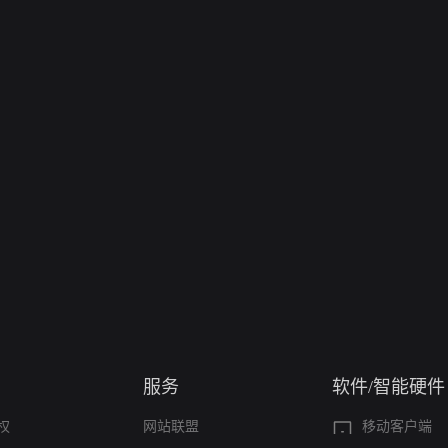
服务
软件/智能硬件
权
网站联盟
移动客户端