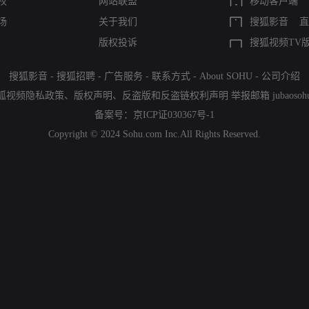
权
网站联盟
移动客户端
场
关于我们
搜狐影音
直
版权投诉
搜狐视频TV
搜狐影音
-
搜狐招聘
-
广告服务
-
联系方式
-
About SOHU
-
公司介绍
狐视频隐私政策
、
版权声明
、
反盗版和反盗链权利声明
举报邮箱
jubaoso
备案号：
京ICP证030367号-1
Copyright © 2024 Sohu.com Inc.All Rights Reserved.