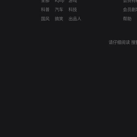
全部
Kpop
游戏
会员特
科普
汽车
科技
会员剧
国风
搞笑
出品人
帮助
请仔细阅读
搜