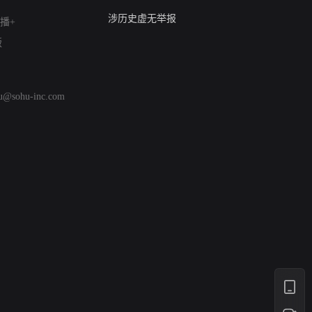
亚运会举报专区
涉历史虚无举报
播+
网络谣言信息专项
版
涉政举报入口
涉未成年人举报
清朗自媒体乱象举报
hu@sohu-inc.com
涉民族宗教有害信息举报
清朗·生活服务类内容举报
清朗春节网络环境整治
涉企举报专区
AI生成内容
打假治敲
网络暴力有害信息举报
12318 文化市场举报
算法推荐专项举报
亚运会举报专区
涉历史虚无举报
网络谣言信息专项