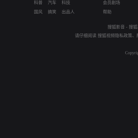
科普
汽车
科技
会员剧场
国风
搞笑
出品人
帮助
搜狐影音
-
搜狐
请仔细阅读
搜狐视频隐私政策
、
Copyri