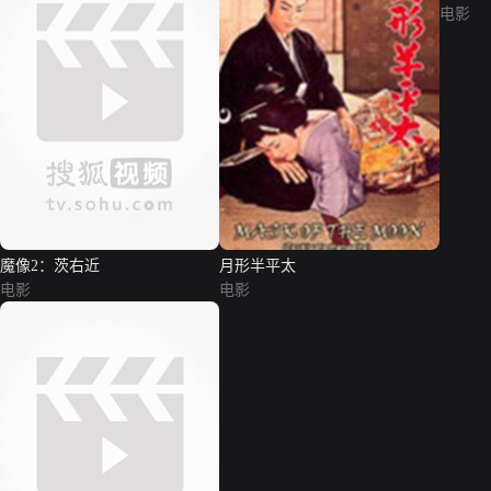
电影
魔像2：茨右近
月形半平太
电影
电影