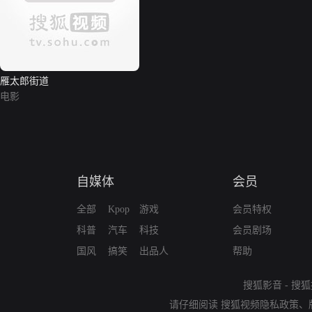
雁太郎街道
电影
自媒体
会员
全部
Kpop
游戏
会员特权
科普
汽车
科技
会员剧场
国风
搞笑
出品人
帮助
搜狐影音
-
搜狐
请仔细阅读
搜狐视频隐私政策
、