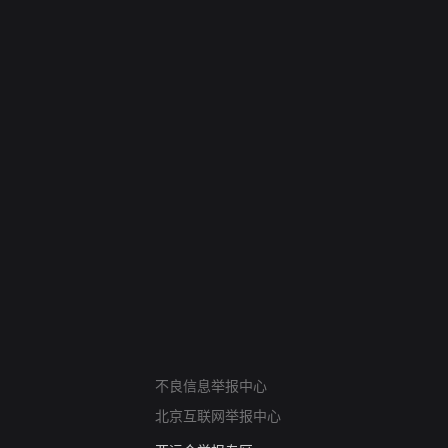
网络暴力有害信息举报
不良信息举报中心
12318 文化市场举报
北京互联网举报中心
算法推荐专项举报