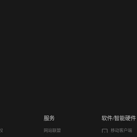
服务
软件/智能硬件
权
网站联盟
移动客户端