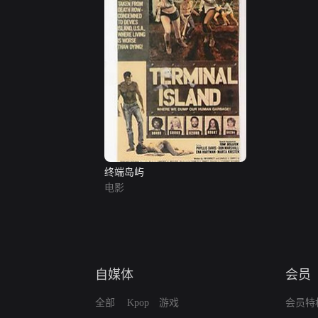
终端岛屿
电影
自媒体
会员
全部
Kpop
游戏
会员特