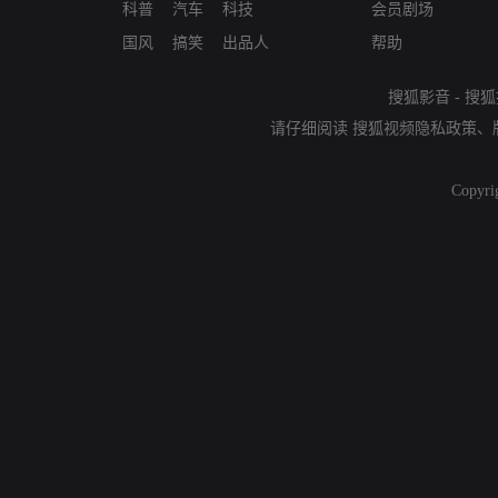
科普
汽车
科技
会员剧场
国风
搞笑
出品人
帮助
搜狐影音
-
搜狐
请仔细阅读
搜狐视频隐私政策
、
Copyri