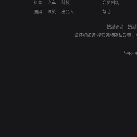
科普
汽车
科技
会员剧场
国风
搞笑
出品人
帮助
搜狐影音
-
搜狐
请仔细阅读
搜狐视频隐私政策
、
Copyri