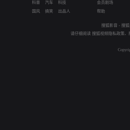
科普
汽车
科技
会员剧场
国风
搞笑
出品人
帮助
搜狐影音
-
搜狐
请仔细阅读
搜狐视频隐私政策
、
Copyri