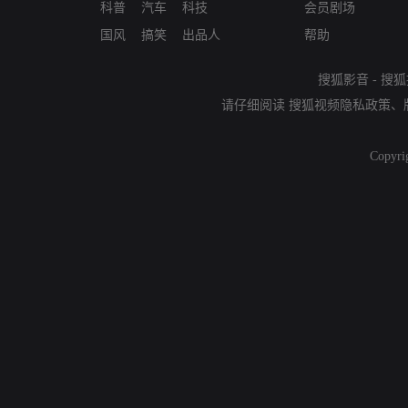
科普
汽车
科技
会员剧场
国风
搞笑
出品人
帮助
搜狐影音
-
搜狐
请仔细阅读
搜狐视频隐私政策
、
Copyri