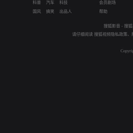
科普
汽车
科技
会员剧场
国风
搞笑
出品人
帮助
搜狐影音
-
搜狐
请仔细阅读
搜狐视频隐私政策
、
Copyri