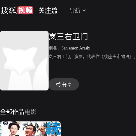
导航
岚三右卫门
别名：
San emon Arashi
岚三右卫门，演员，代表作《续座头市物语》
分享
全部作品
电影