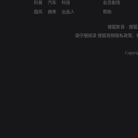
科普
汽车
科技
会员剧场
国风
搞笑
出品人
帮助
搜狐影音
-
搜狐
请仔细阅读
搜狐视频隐私政策
、
Copyri