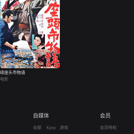
续座头市物语
电影
自媒体
会员
全部
Kpop
游戏
会员特权