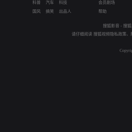
科普
汽车
科技
会员剧场
国风
搞笑
出品人
帮助
搜狐影音
-
搜狐
请仔细阅读
搜狐视频隐私政策
、
Copyri