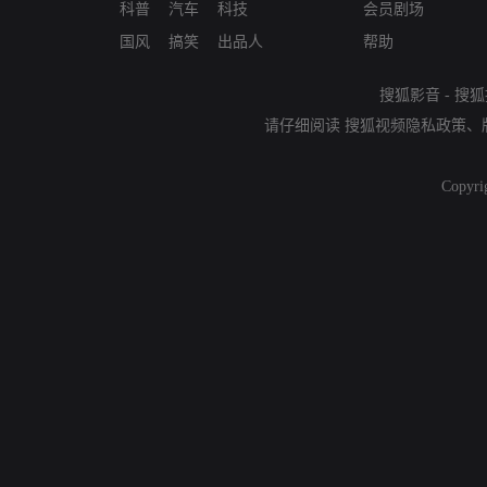
科普
汽车
科技
会员剧场
国风
搞笑
出品人
帮助
搜狐影音
-
搜狐
请仔细阅读
搜狐视频隐私政策
、
Copyri