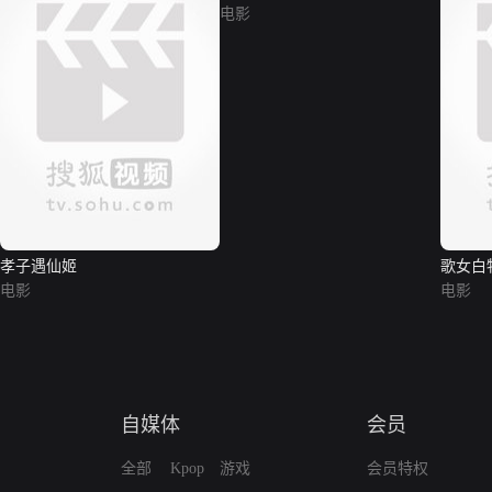
电影
孝子遇仙姬
歌女白
电影
电影
自媒体
会员
全部
Kpop
游戏
会员特权