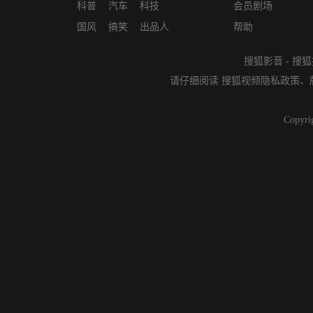
科普
汽车
科技
会员剧场
国风
搞笑
出品人
帮助
搜狐影音
-
搜狐
请仔细阅读
搜狐视频隐私政策
、
Copyri