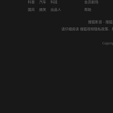
科普
汽车
科技
会员剧场
国风
搞笑
出品人
帮助
搜狐影音
-
搜狐
请仔细阅读
搜狐视频隐私政策
、
Copyri