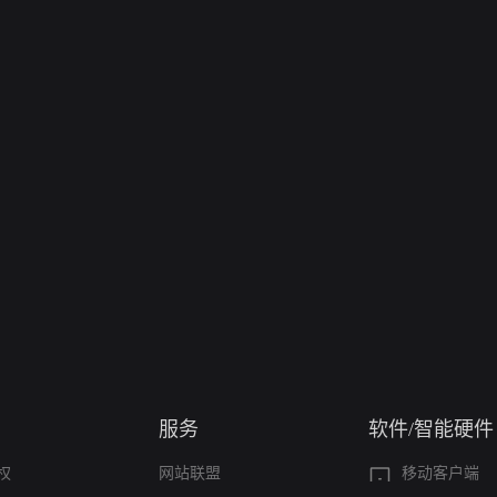
服务
软件/智能硬件
权
网站联盟
移动客户端