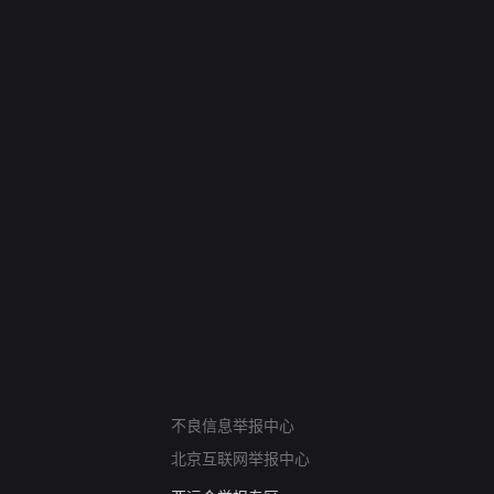
网络暴力有害信息举报
不良信息举报中心
12318 文化市场举报
北京互联网举报中心
算法推荐专项举报