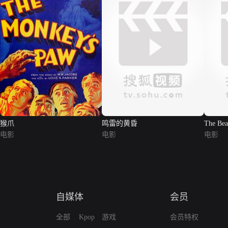
猴爪
鸣雷的黄昏
The Bea
电影
电影
电影
自媒体
会员
全部
Kpop
游戏
会员特权