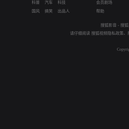
科普
汽车
科技
会员剧场
国风
搞笑
出品人
帮助
搜狐影音
-
搜狐
请仔细阅读
搜狐视频隐私政策
、
Copyri