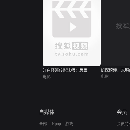
江户怪贼传影法师：后篇
侦探绮谭：文明
电影
电影
自媒体
会员
全部
Kpop
游戏
会员特