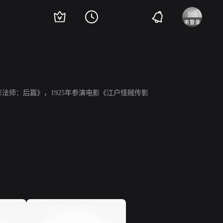
户怪贼传影法师：后篇》，1925年参演电影《江户怪贼传影