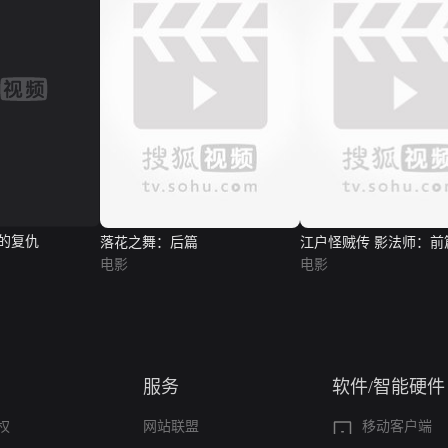
的复仇
落花之舞：后篇
江户怪贼传 影法师：前
电影
电影
服务
软件/智能硬件
权
网站联盟
移动客户端