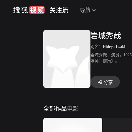
导航
岩城秀哉
别名：
Hideya Iwaki
岩城秀哉，演员，1925年
法师：前篇》。
分享
全部作品
电影