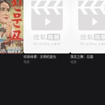
侦探绮谭：文明的复仇
落花之舞：后篇
电影
电影