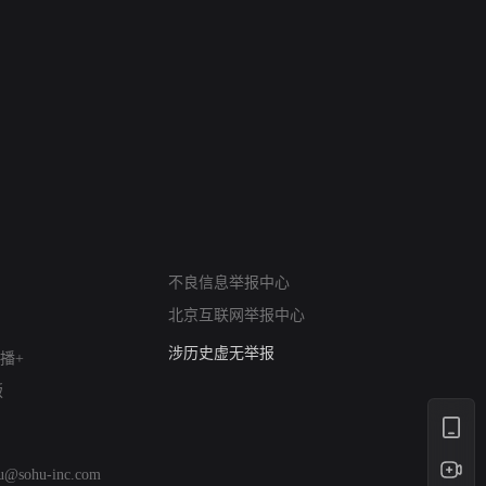
网络暴力有害信息举报
12318 文化市场举报
不良信息举报中心
算法推荐专项举报
北京互联网举报中心
亚运会举报专区
涉历史虚无举报
播+
网络谣言信息专项
版
涉政举报入口
涉未成年人举报
清朗自媒体乱象举报
hu@sohu-inc.com