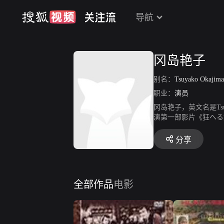
导航
冈岛艳子
别名：
Tsuyako Okajim
职业：
演员
冈岛艳子，英文名是Ts
演第一部影片《狂へる
街》、《孩子的世界》。
分享
全部作品
电影