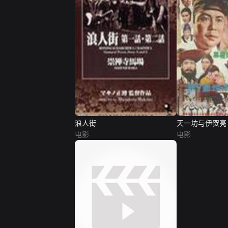
浪人街
天一坊与伊贺亮
电影
电影