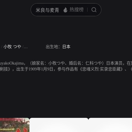
a
/
小牧 つや
/
仁科 つや
出生地：
日本
uyakoOkajima，（娘家名：小牧つや、婚后名：仁科つや）日本演
剣技》，出生于1909年1月9日，参与作品有《忠魂义烈:实录忠臣藏》
1989年2月4日去世。