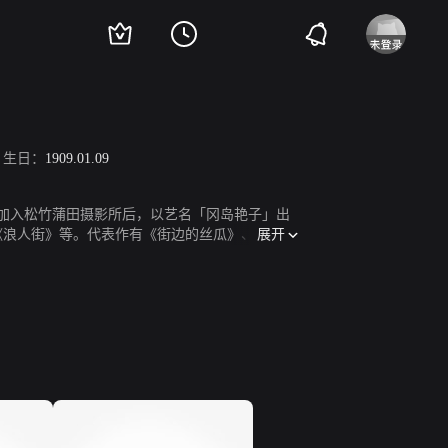
生日：
1909.01.09
员，在加入松竹蒲田摄影所后，以艺名「冈岛艳子」出
展开
、《浪人街》等。代表作有《街边的丝瓜》、《浪人