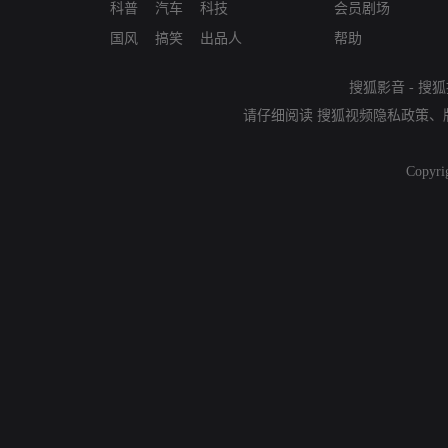
科普
汽车
科技
会员剧场
国风
搞笑
出品人
帮助
搜狐影音
-
搜狐
请仔细阅读
搜狐视频隐私政策
、
Copyri