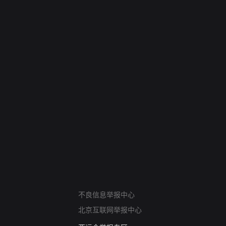
网络暴力有害信息举报
不良信息举报中心
12318 文化市场举报
北京互联网举报中心
算法推荐专项举报