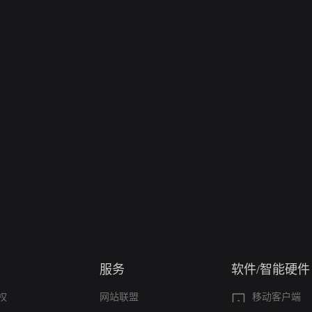
服务
软件/智能硬件
权
网站联盟
移动客户端