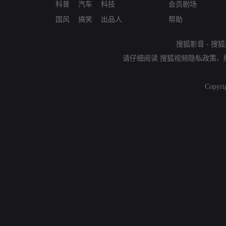
科普
汽车
科技
会员剧场
国风
搞笑
出品人
帮助
搜狐影音
-
搜狐
请仔细阅读
搜狐视频隐私政策
、
Copyri