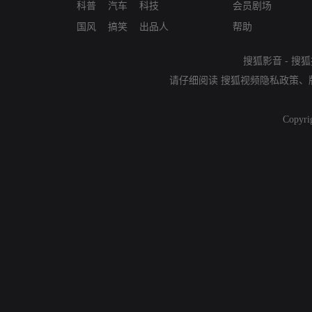
科普
汽车
科技
会员剧场
国风
搞笑
出品人
帮助
搜狐影音
-
搜狐
请仔细阅读
搜狐视频隐私政策
、
Copyri