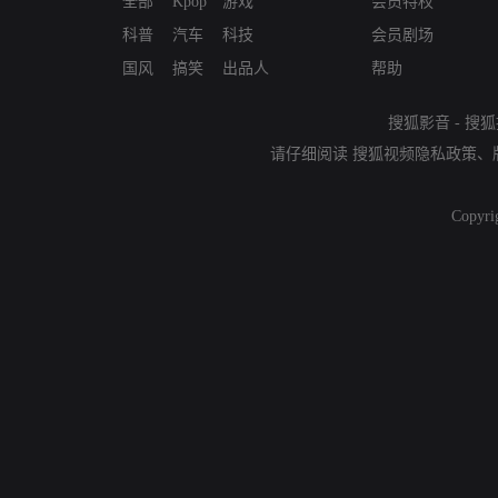
全部
Kpop
游戏
会员特权
科普
汽车
科技
会员剧场
国风
搞笑
出品人
帮助
搜狐影音
-
搜狐
请仔细阅读
搜狐视频隐私政策
、
Copyri