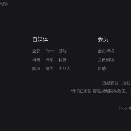
电影
自媒体
会员
全部
Kpop
游戏
会员特权
科普
汽车
科技
会员剧场
国风
搞笑
出品人
帮助
搜狐影音
-
搜狐
请仔细阅读
搜狐视频隐私政策
、
Copyri