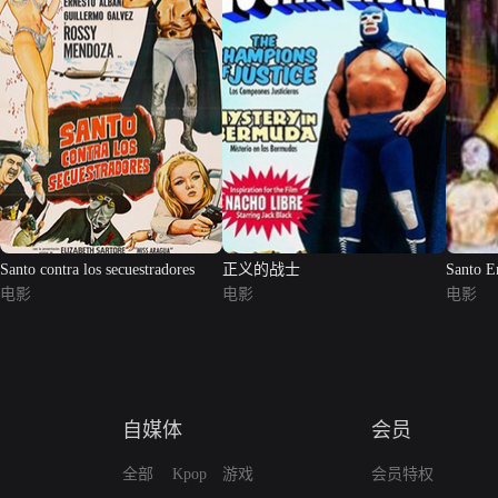
Santo contra los secuestradores
正义的战士
Santo E
电影
电影
电影
自媒体
会员
全部
Kpop
游戏
会员特权