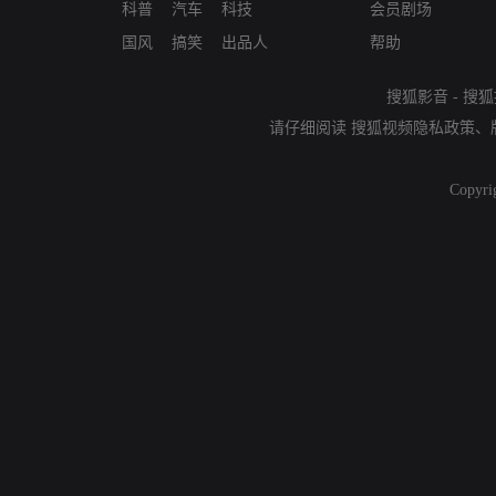
科普
汽车
科技
会员剧场
国风
搞笑
出品人
帮助
搜狐影音
-
搜狐
请仔细阅读
搜狐视频隐私政策
、
Copyri