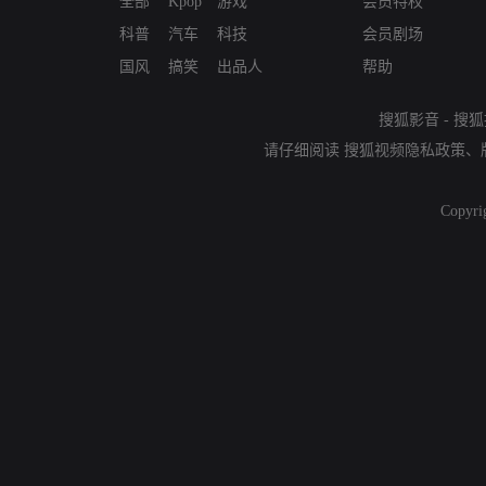
全部
Kpop
游戏
会员特权
科普
汽车
科技
会员剧场
国风
搞笑
出品人
帮助
搜狐影音
-
搜狐
请仔细阅读
搜狐视频隐私政策
、
Copyri