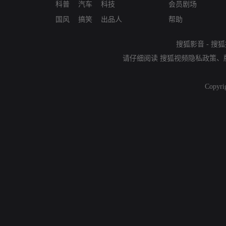
科普
汽车
科技
会员剧场
国风
搞笑
出品人
帮助
搜狐影音
-
搜狐
请仔细阅读
搜狐视频隐私政策
、
Copyri