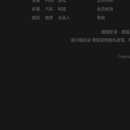
全部
Kpop
游戏
会员特权
科普
汽车
科技
会员剧场
国风
搞笑
出品人
帮助
搜狐影音
-
搜狐
请仔细阅读
搜狐视频隐私政策
、
Copyri