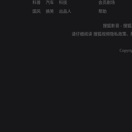
科普
汽车
科技
会员剧场
国风
搞笑
出品人
帮助
搜狐影音
-
搜狐
请仔细阅读
搜狐视频隐私政策
、
Copyri