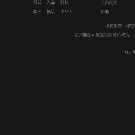
科普
汽车
科技
会员剧场
国风
搞笑
出品人
帮助
搜狐影音
-
搜狐
请仔细阅读
搜狐视频隐私政策
、
Copyri