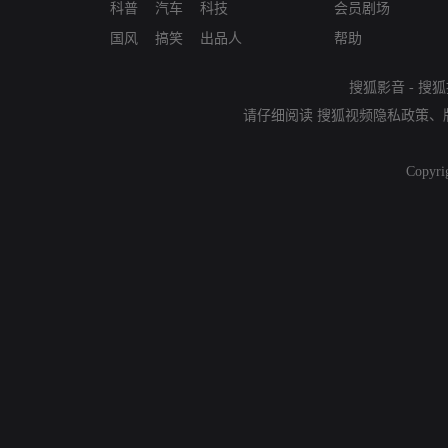
科普
汽车
科技
会员剧场
国风
搞笑
出品人
帮助
搜狐影音
-
搜狐
请仔细阅读
搜狐视频隐私政策
、
Copyri