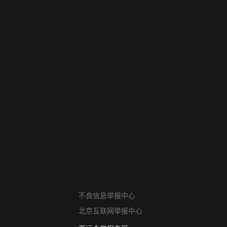
网络暴力有害信息举报
不良信息举报中心
12318 文化市场举报
北京互联网举报中心
算法推荐专项举报