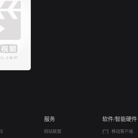
服务
软件/智能硬件
权
网站联盟
移动客户端