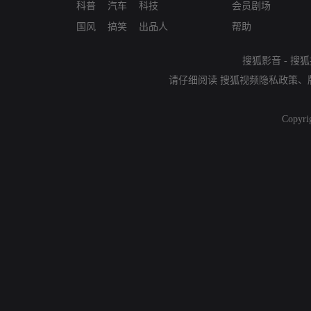
科普
汽车
科技
会员剧场
国风
搞笑
出品人
帮助
搜狐影音
-
搜狐
请仔细阅读
搜狐视频隐私政策
、
Copyri