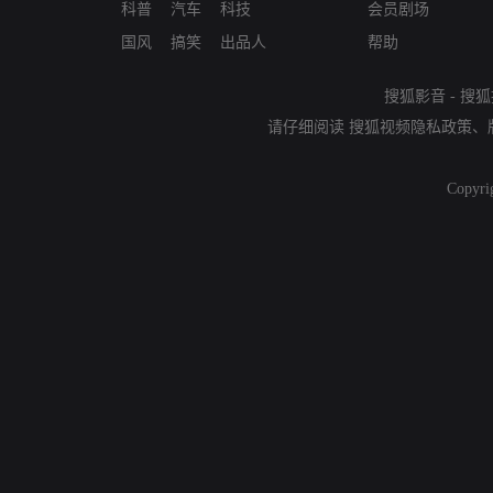
科普
汽车
科技
会员剧场
国风
搞笑
出品人
帮助
搜狐影音
-
搜狐
请仔细阅读
搜狐视频隐私政策
、
Copyri