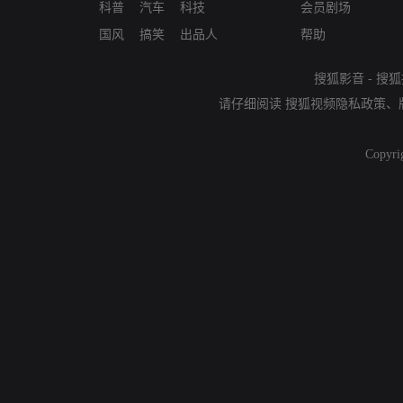
科普
汽车
科技
会员剧场
国风
搞笑
出品人
帮助
搜狐影音
-
搜狐
请仔细阅读
搜狐视频隐私政策
、
Copyri