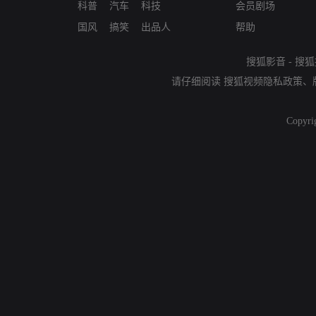
科普
汽车
科技
会员剧场
国风
搞笑
出品人
帮助
搜狐影音
-
搜狐
请仔细阅读
搜狐视频隐私政策
、
Copyri