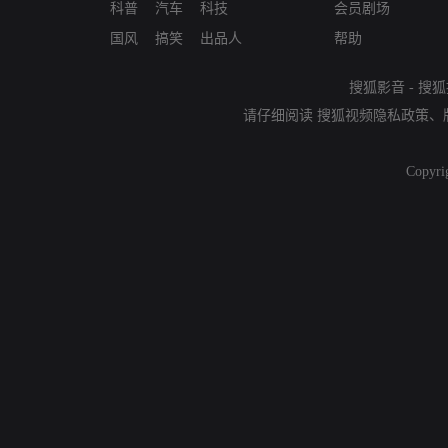
科普
汽车
科技
会员剧场
国风
搞笑
出品人
帮助
搜狐影音
-
搜狐
请仔细阅读
搜狐视频隐私政策
、
Copyri