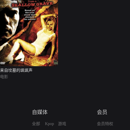
来自坟墓的飒飒声
电影
自媒体
会员
全部
Kpop
游戏
会员特权