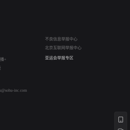
网络暴力有害信息举报
不良信息举报中心
12318 文化市场举报
北京互联网举报中心
算法推荐专项举报
亚运会举报专区
播+
涉历史虚无举报
版
网络谣言信息专项
涉政举报入口
涉未成年人举报
hu@sohu-inc.com
清朗自媒体乱象举报
涉民族宗教有害信息举报
清朗·生活服务类内容举报
清朗春节网络环境整治
涉企举报专区