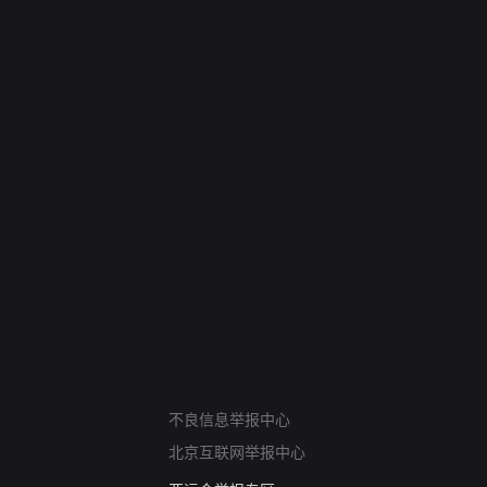
网络暴力有害信息举报
不良信息举报中心
12318 文化市场举报
北京互联网举报中心
算法推荐专项举报