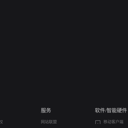
服务
软件/智能硬件
权
网站联盟
移动客户端