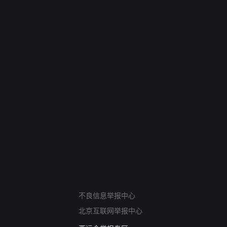
网络暴力有害信息举报
不良信息举报中心
12318 文化市场举报
北京互联网举报中心
算法推荐专项举报