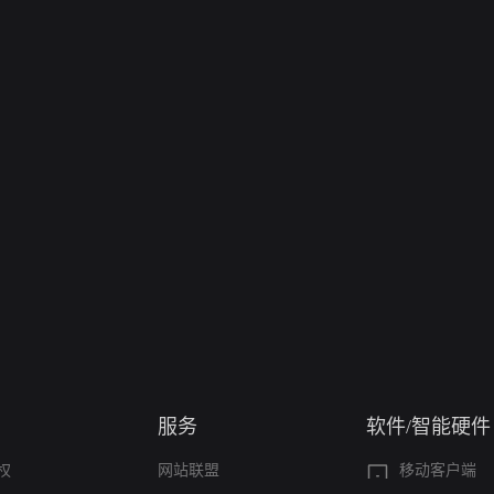
服务
软件/智能硬件
权
网站联盟
移动客户端