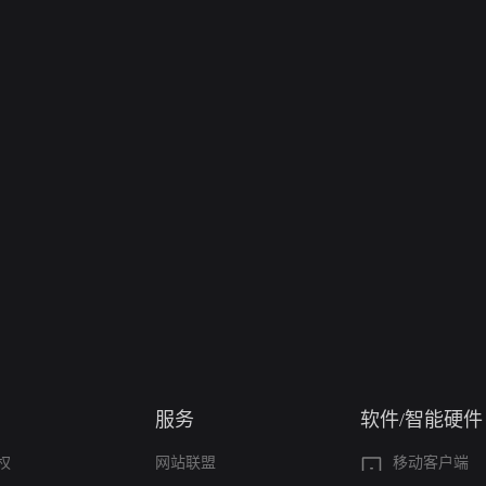
服务
软件/智能硬件
权
网站联盟
移动客户端