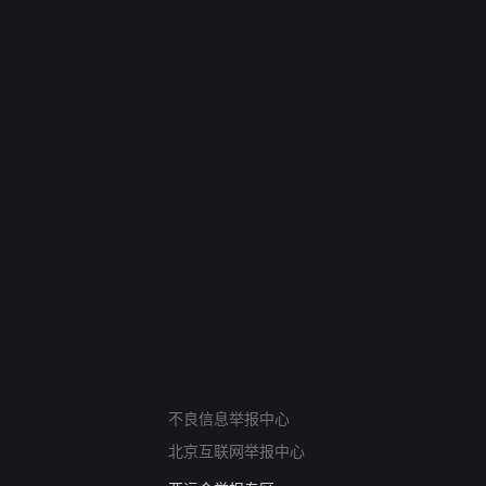
网络暴力有害信息举报
不良信息举报中心
12318 文化市场举报
北京互联网举报中心
算法推荐专项举报