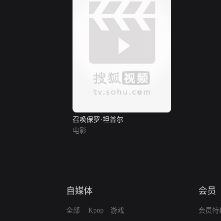
召唤保罗·坦普尔
电影
自媒体
会员
全部
Kpop
游戏
会员特