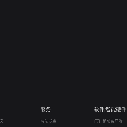
服务
软件/智能硬件
权
网站联盟
移动客户端