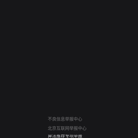
网络暴力有害信息举报
不良信息举报中心
12318 文化市场举报
北京互联网举报中心
算法推荐专项举报