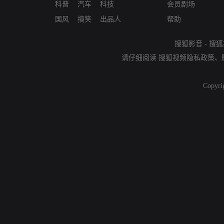
科普
汽车
科技
会员剧场
国风
搞笑
出品人
帮助
搜狐影音
-
搜狐
请仔细阅读
搜狐视频隐私政策
、
Copyri