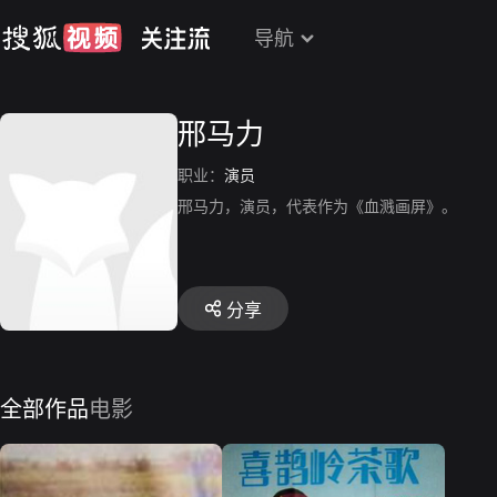
导航
邢马力
职业：
演员
邢马力，演员，代表作为《血溅画屏》。
分享
全部作品
电影